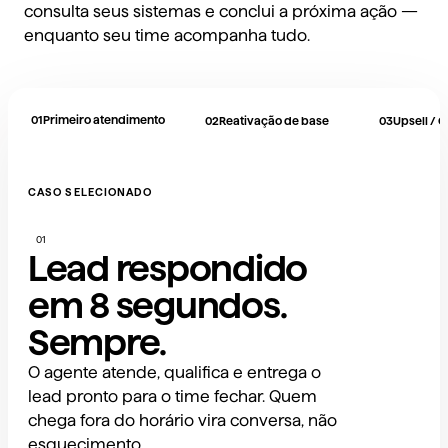
consulta seus sistemas e conclui a próxima ação —
enquanto seu time acompanha tudo.
01
Primeiro atendimento
02
Reativação de base
03
Upsell / C
CASO SELECIONADO
01
Lead respondido
em 8 segundos.
Sempre.
O agente atende, qualifica e entrega o
lead pronto para o time fechar. Quem
chega fora do horário vira conversa, não
esquecimento.