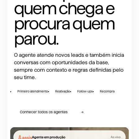
Garantia de 30 dias.
quem chega e
procura quem
Agendar um diagnóstico
→
parou.
O agente atende novos leads e também inicia
conversas com oportunidades da base,
sempre com contexto e regras definidas pelo
seu time.
Primeiro atendimento
Reativação
Follow-ups
Recompra
Conhecer todos os agentes
→
Agente em produção
Ao vivo