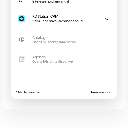
Interesse no plano anual
RD Station CRM
Carla · lead novo · campanha anual
Catálogo
Plano Pro · acompanhamento
Agenda
Quarta 19h · visita disponível
0
2
/0
4
ferramentas
Rever execução