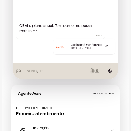
Oi! Vi o plano anual. Tem como me passar
mais info?
10:42
Assis está verificando
RD Station CRM
Mensagem
Agente Assis
Execução ao vivo
OBJETIVO IDENTIFICADO
Primeiro atendimento
Intenção
✓