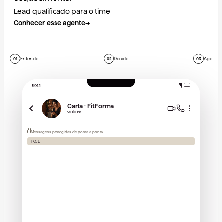
Lead qualificado para o time
Conhecer esse agente
→
Entende
Decide
Age
01
02
03
9:41
Carla · FitForma
online
Mensagens protegidas de ponta a ponta.
HOJE