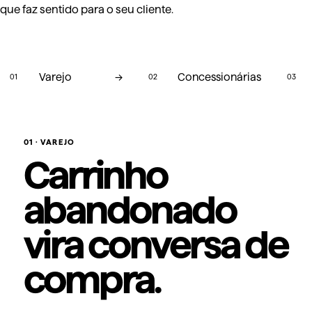
que faz sentido para o seu cliente.
Varejo
→
Concessionárias
01
02
03
01
·
VAREJO
Carrinho
abandonado
vira conversa de
compra.