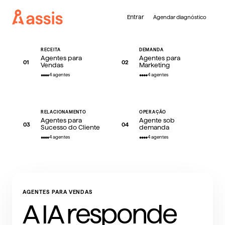
Entrar
Agendar diagnóstico
RECEITA
DEMANDA
Agentes para
Agentes para
01
02
Vendas
Marketing
Para empresas com faturamento acima de R$ 1 milhão/ano
4
agentes
4
agentes
Sua conversão,
+19%
RELACIONAMENTO
OPERAÇÃO
Agentes para
Agente sob
03
04
Sucesso do Cliente
demanda
em 90 dias.
4
agentes
4
agentes
A Assis identifica os agentes com maior
potencial de retorno para a sua empresa e
AGENTES PARA VENDAS
coloca os melhores em produção. O objetivo
A IA responde
é simples: 19% mais conversão em 90 dias.