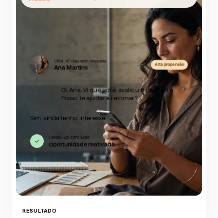
CRM · 47 dias sem resposta
Alta propensão
Ana Martins
Oi, Ana. Vi que você avaliou o plano Pro.
Posso te ajudar a retomar?
Sim, ainda tenho interesse.
Follow-up concluído
✓
Oportunidade reativada
RESULTADO