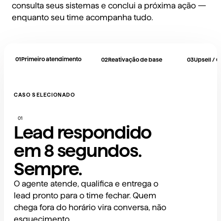
consulta seus sistemas e conclui a próxima ação —
enquanto seu time acompanha tudo.
01
Primeiro atendimento
02
Reativação de base
03
Upsell / C
CASO SELECIONADO
01
Lead respondido
em 8 segundos.
Sempre.
O agente atende, qualifica e entrega o
lead pronto para o time fechar. Quem
chega fora do horário vira conversa, não
esquecimento.