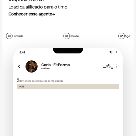
Lead qualificado para o time
Conhecer esse agente
→
Entende
Decide
Age
01
02
03
9:41
Carla · FitForma
online
Mensagens protegidas de ponta a ponta.
HOJE