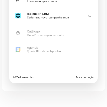
Interesse no plano anual
RD Station CRM
Carla · lead novo · campanha anual
Catálogo
Plano Pro · acompanhamento
Agenda
Quarta 19h · visita disponível
0
2
/0
4
ferramentas
Rever execução