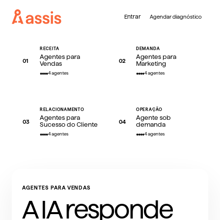
Entrar
Agendar diagnóstico
RECEITA
DEMANDA
Agentes para
Agentes para
01
02
Vendas
Marketing
Para empresas com faturamento acima de R$ 1 milhão/ano
4
agentes
4
agentes
Sua conversão,
+19%
RELACIONAMENTO
OPERAÇÃO
Agentes para
Agente sob
03
04
Sucesso do Cliente
demanda
em 90 dias.
4
agentes
4
agentes
A Assis identifica os agentes com maior
potencial de retorno para a sua empresa e
AGENTES PARA VENDAS
coloca os melhores em produção. O objetivo
A IA responde
é simples: 19% mais conversão em 90 dias.