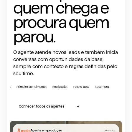
Garantia de 30 dias.
quem chega e
procura quem
Agendar um diagnóstico
→
parou.
O agente atende novos leads e também inicia
conversas com oportunidades da base,
sempre com contexto e regras definidas pelo
seu time.
Primeiro atendimento
Reativação
Follow-ups
Recompra
Conhecer todos os agentes
→
Agente em produção
Ao vivo