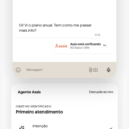
Oi! Vi o plano anual. Tem como me passar
mais info?
10:42
Assis está verificando
RD Station CRM
Mensagem
Agente Assis
Execução ao vivo
OBJETIVO IDENTIFICADO
Primeiro atendimento
Intenção
✓