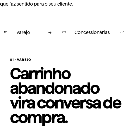
que faz sentido para o seu cliente.
Varejo
→
Concessionárias
01
02
03
01
·
VAREJO
Carrinho
abandonado
vira conversa de
compra.