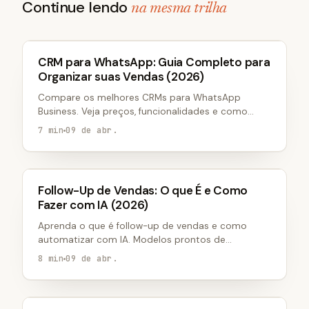
Continue lendo
na mesma trilha
VENDAS
CRM para WhatsApp: Guia Completo para
Organizar suas Vendas (2026)
Compare os melhores CRMs para WhatsApp
Business. Veja preços, funcionalidades e como
escolher o CRM WhatsApp ideal pro seu negócio.
7 min
09 de abr.
VENDAS
Follow-Up de Vendas: O que É e Como
Fazer com IA (2026)
Aprenda o que é follow-up de vendas e como
automatizar com IA. Modelos prontos de
mensagens, timing ideal e estratégias que
8 min
09 de abr.
convertem.