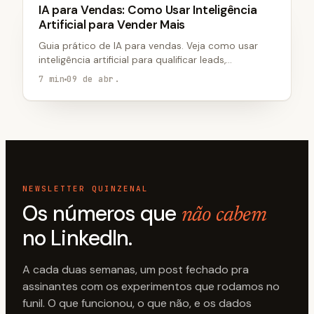
VENDAS
IA para Vendas: Como Usar Inteligência
Artificial para Vender Mais
Guia prático de IA para vendas. Veja como usar
inteligência artificial para qualificar leads,
automatizar follow-up e fechar mais.
7 min
09 de abr.
NEWSLETTER QUINZENAL
Os números que
não cabem
no LinkedIn.
A cada duas semanas, um post fechado pra
assinantes com os experimentos que rodamos no
funil. O que funcionou, o que não, e os dados