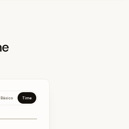
me
Básico
Time