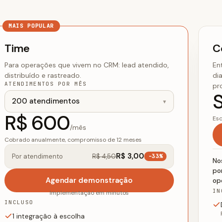
MAIS POPULAR
Time
C
Para operações que vivem no CRM: lead atendido,
En
distribuído e rastreado.
di
ATENDIMENTOS POR MÊS
pr
R$ 600
Esc
/mês
Cobrado anualmente, compromisso de 12 meses
R$ 3,00
Por atendimento
R$ 4,50
-33%
No
pon
Agendar demonstração
op
IN
Implementação em minutos
INCLUSO
1 integração à escolha