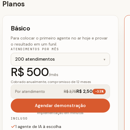
Planos
Básico
Para colocar o primeiro agente no ar hoje e provar
o resultado em um funil.
ATENDIMENTOS POR MÊS
R$ 500
/mês
Cobrado anualmente, compromisso de 12 meses
R$ 2,50
Por atendimento
R$ 3,75
-33%
Agendar demonstração
Implementação em minutos
INCLUSO
1 agente de IA à escolha