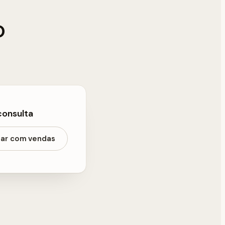
o
consulta
lar com vendas