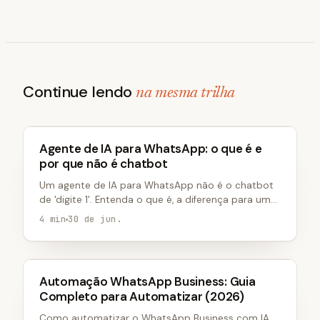
Continue lendo
na mesma trilha
WHATSAPP MARKETING
Agente de IA para WhatsApp: o que é e
por que não é chatbot
Um agente de IA para WhatsApp não é o chatbot
de 'digite 1'. Entenda o que é, a diferença para um
chatbot, quanto custa e como ele aumenta sua
4 min
30 de jun.
conversão.
WHATSAPP MARKETING
Automação WhatsApp Business: Guia
Completo para Automatizar (2026)
Como automatizar o WhatsApp Business com IA.