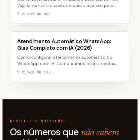
Veja ferramentas, custos e passo a passo para
automação de mensagens e atendimento.
7 min
09 de abr.
WHATSAPP MARKETING
Atendimento Automático WhatsApp:
Guia Completo com IA (2026)
Como configurar atendimento automático no
WhatsApp com IA. Comparamos 5 ferramentas,
custos reais e mostramos como automatizar em
5 min
20 de fev.
menos de 1 hora.
NEWSLETTER QUINZENAL
Os números que
não cabem