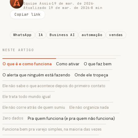
Equipe Assis
19 de mar. de 2026
Atualizado 19 de mar. de 2026
8 min
Copiar link
WhatsApp
IA
Business AI
automação
vendas
NESTE ARTIGO
O que é e como funciona
Como ativar
O que faz bem
O alerta que ninguém está fazendo
Onde ele tropeça
Ele não sabe o que acontece depois do primeiro contato
Ele trata todo mundo igual
Ele não corre atrás de quem sumiu
Ele não organiza nada
Zero dados
Pra quem funciona (e pra quem não funciona)
Funciona bem pra varejo simples, na maioria das vezes